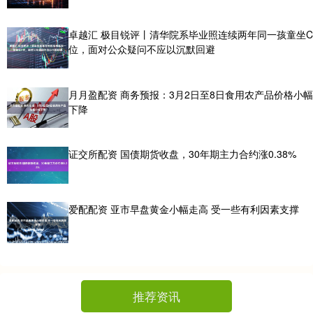
卓越汇 极目锐评丨清华院系毕业照连续两年同一孩童坐C
位，面对公众疑问不应以沉默回避
月月盈配资 商务预报：3月2日至8日食用农产品价格小幅
下降
证交所配资 国债期货收盘，30年期主力合约涨0.38%
爱配配资 亚市早盘黄金小幅走高 受一些有利因素支撑
推荐资讯