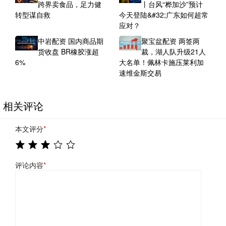
跨界卖食品，足力健
丨台风“桦加沙”预计
转型谋自救
今天登陆&#32;广东如何超常
应对？
中岩配资 国内商品期
聚宝盆配资 两签两
货收盘 BR橡胶涨超
裁，湖人队升级21人
6%
大名单！佩林卡施压莱利加
速维金斯交易
相关评论
本文评分
*
评论内容
*