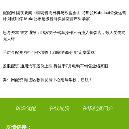
配配网 隔夜要闻：特朗普周日将与欧盟会面 特斯拉Robotaxi公众运营
计划被叫停 Meta公布超级智能实验室首席科学家
思考资本 警方通报：58岁男子驾车操作不当撞入餐饮店，数人受伤均
无大碍
千层金配资 投行业务增收！26家券商分食“定增蛋糕”
盈股配资 通用汽车股价上涨 得益于7月电动车销售业绩亮眼
翼牛网配资 顺德区教育发展中心附属学校，启航！
辉煌优配
在线配资
在线配资门户
友情链接：