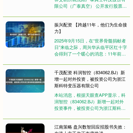
限公司（广泰真空） 公开发行股票并
在北交所上市的申请文件，向公司与
保荐机构中信证券股份有限公司....
振兴配资 【跨越11年，他们为生命接
力】
2025年9月15日，在“世界骨髓捐献者
日”来临之际，周兴华从临平区红十字
会得到了一个暖心的消息：11年前，
他捐献的造血干细胞成功挽救了一名
孩子的生命。如今，这....
千茂配资 科润智控（834062.BJ）新
增一起对外投资，被投资公司为浙江
斯科特变压器有限公司
本站消息，根据天眼查APP显示，科
润智控（834062.BJ）新增一起对外
投资事件，被投资公司为浙江斯科特
变压器有限公司，法定代表人陈祥
顺，投资占比为67%。该....
江南策略 盘兴数智回应招股书失效：