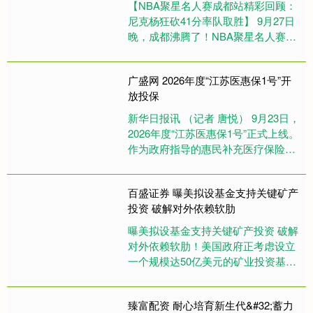
【NBA聚星名人赛成都站精彩回顾：
尼克杨狂砍41分率队取胜】 9月27日
晚，成都沸腾了！NBA聚星名人赛在
万众瞩目中开打。比赛一开场就火花
四溅，名人队凭借王鹤棣....
广盛网 2026年度“江苏医惠保1号”开
放投保
新华日报讯 （记者 唐悦） 9月23日，
2026年度“江苏医惠保1号”正式上线。
作为政府指导的惠民补充医疗保险，
即日起，江苏省基本医保参保人（含
职工、城乡居民）....
百盛证券 曝美拟设基金支持关键矿产
投资 破解对外依赖软肋
曝美拟设基金支持关键矿产投资 破解
对外依赖软肋！美国政府正考虑设立
一个规模达50亿美元的矿业投资基
金。若该计划得以实施，这将是美国
政府直接参与大规模矿业交易的重....
臻富配资 耐心培育新生代&#32;蓄力