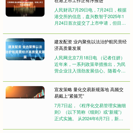
在港上市工作正有序推进
人民财讯7月29日电，7月24日，根据
港交所的信息，盘兴数智于2025年1
月24日首次提交了上市申请，但目前
该申请已处于届满失效状态。对此，
盘兴数智证券部工作人....
建发配资 业内聚焦以法治护航民营经
济高质量发展
人民网北京7月18日电 （记者任妍）
近年来，一系列政策举措推出，为民
营企业注入强劲发展信心。随着今年
5月20日《中华人民共和国民营经济
促进法》正式实施，我国民营....
宣发策略 量化交易新规落地 高频交
易戴上“紧箍咒”
7月7日起，《程序化交易管理实施细
则》（以下简称《细则》或“新规”）
正式实施。 从2024年6月7日，新规
向市场公开征求意见，到2025年4月3
日新规推出，再到....