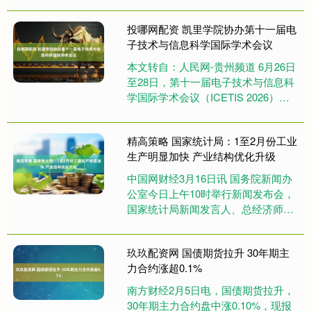
科业绩连年下滑，为什么还要扩张，
你的商誉留着散户给....
投哪网配资 凯里学院协办第十一届电
子技术与信息科学国际学术会议
本文转自：人民网-贵州频道 6月26日
至28日，第十一届电子技术与信息科
学国际学术会议（ICETIS 2026）在
贵阳召开。来自海内外高校及科研院
所的200余名....
精高策略 国家统计局：1至2月份工业
生产明显加快 产业结构优化升级
中国网财经3月16日讯 国务院新闻办
公室今日上午10时举行新闻发布会，
国家统计局新闻发言人、总经济师、
国民经济综合统计司司长付凌晖介绍
2026年1-2月份国民经....
玖玖配资网 国债期货拉升 30年期主
力合约涨超0.1%
南方财经2月5日电，国债期货拉升，
30年期主力合约盘中涨0.10%，现报