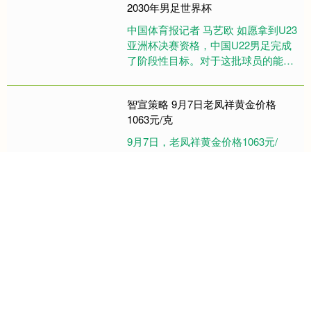
2030年男足世界杯
中国体育报记者 马艺欧 如愿拿到U23
亚洲杯决赛资格，中国U22男足完成
了阶段性目标。对于这批球员的能力
和潜力，中国U22男足主教练安东尼
奥认为，与亚洲顶级强队....
智宣策略 9月7日老凤祥黄金价格
1063元/克
9月7日，老凤祥黄金价格1063元/
克，铂金价格470元/克，金条价格
1013元/克。（价格仅供参考，以门店
实际为准）同日上海黄金交易所现货
黄金AU9999最新....
高盛策略网 王楚钦2025年国际赛胜率
超九成 决赛对外协7战6胜
9月8日，国际乒联数据显示，2025年
截至目前，王楚钦出战国际赛事40
场，取得37胜3负的佳绩，胜率高达
92.5%。 他在亚洲杯、重庆冠军赛、