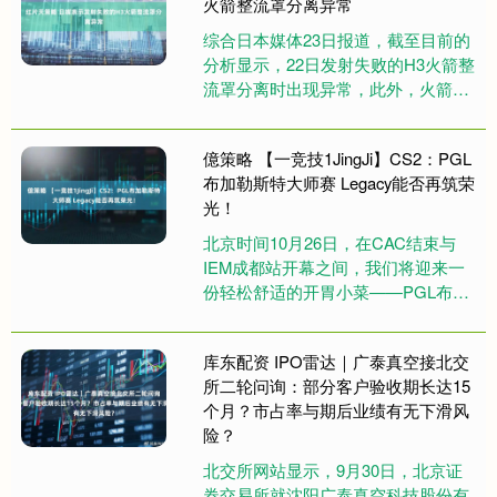
火箭整流罩分离异常
综合日本媒体23日报道，截至目前的
分析显示，22日发射失败的H3火箭整
流罩分离时出现异常，此外，火箭第
二级发动机的液氢燃料箱压力持续下
降。（新华社）....
億策略 【一竞技1JingJi】CS2：PGL
布加勒斯特大师赛 Legacy能否再筑荣
光！
北京时间10月26日，在CAC结束与
IEM成都站开幕之间，我们将迎来一
份轻松舒适的开胃小菜——PGL布加
勒斯特大师赛。本站赛事虽只有2支
TOP10战队和7支TO....
库东配资 IPO雷达｜广泰真空接北交
所二轮问询：部分客户验收期长达15
个月？市占率与期后业绩有无下滑风
险？
北交所网站显示，9月30日，北京证
券交易所就沈阳广泰真空科技股份有