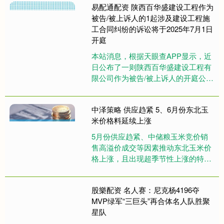
易配通配资 陕西百华盛建设工程作为
被告/被上诉人的1起涉及建设工程施
工合同纠纷的诉讼将于2025年7月1日
开庭
本站消息，根据天眼查APP显示，近
日公布了一则陕西百华盛建设工程有
限公司作为被告/被上诉人的开庭公
告，详细内容如下： 案号：（2025）
新2302民初1095号....
中泽策略 供应趋紧 5、6月份东北玉
米价格料延续上涨
5月份供应趋紧、中储粮玉米竞价销
售高溢价成交等因素推动东北玉米价
格上涨，且出现超季节性上涨的特
点。展望6月份，东北产区贸易商库
存持续下降，轮换粮或持续补充市场
股樂配资 名人赛：尼克杨4196夺
供....
MVP绿军“三巨头”再合体名人队胜聚
星队