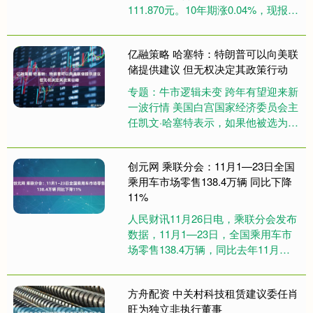
111.870元。10年期涨0.04%，现报
108.275元。5年期涨0.04%，现报1....
亿融策略 哈塞特：特朗普可以向美联
储提供建议 但无权决定其政策行动
专题：牛市逻辑未变 跨年有望迎来新
一波行情 美国白宫国家经济委员会主
任凯文·哈塞特表示，如果他被选为美
联储主席，他会考虑总统特朗普的政
策意见，但央行的利率决策仍....
创元网 乘联分会：11月1—23日全国
乘用车市场零售138.4万辆 同比下降
11%
人民财讯11月26日电，乘联分会发布
数据，11月1—23日，全国乘用车市
场零售138.4万辆，同比去年11月同
期下降11%，较上月同期下降2%，今
年以来累计零售....
方舟配资 中关村科技租赁建议委任肖
旺为独立非执行董事