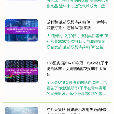
氢气球，并非浪漫的选择 新华网记者
张京品 近年来，放飞气球成为一些节
庆活动中的“浪漫标配”。刚过去的元
旦期间，一些地方因放....
诚利和 益起联想 与AI相伊 ｜ 伊利与
联想打造“生态解法”新实践
大河网讯 12月9日，伊利集团基于“伊
利营养2030”公益项目，与联想集团
联合发起“益起联想 与AI相伊”公益行
动，走进呼和浩特市第三十二学校，
用“营养+科技”....
168配资 轰31+10夺冠！2米26张子宇
统治比赛：女姚明6战72投68中太疯
狂
全运会U18女篮决赛的哨声吹响，也
宣告了“女版姚明”张子宇在青年赛场
的完美谢幕。这位身高2米26的篮球
新星，在领奖台上笑靥如花，傲人的
身姿让身边的队友们顿显娇小....
红片天策略 日媒表示发射失败的H3