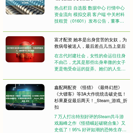
热点栏目 自选股 数据中心 行情中心
资金流向 模拟交易 客户端 中关村科
技租赁（01601）发布公告，董事会
决议建议委任肖旺先生为第二届董事
会独立非执行董事及....
富才配资 她本是出身贫苦的女奴，为
救病母被送人，最后差点儿当上皇后
在古代封建社会，女性的命运往往身
不由己，尤其是那些出身卑微的女子
更是饱受命运的捉弄。她们的人生轨
迹几乎完全被\"父母之命，媒妁之言
\"所支配，连最基本的婚姻自主....
鑫配网配资 《怪猎》《最终幻想》
《大镖客》等3A大作统统击破史低！
杉果夏促最后两天！_Steam_游戏_折
扣
7 万人打出特别好评的Steam共斗游
戏巅峰之作《怪猎崛起破晓合集》又
史低了！95% 好评如潮的恐怖生存游