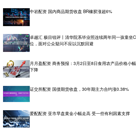
中岩配资 国内商品期货收盘 BR橡胶涨超6%
卓越汇 极目锐评丨清华院系毕业照连续两年同一孩童坐C
位，面对公众疑问不应以沉默回避
月月盈配资 商务预报：3月2日至8日食用农产品价格小幅
下降
证交所配资 国债期货收盘，30年期主力合约涨0.38%
爱配配资 亚市早盘黄金小幅走高 受一些有利因素支撑