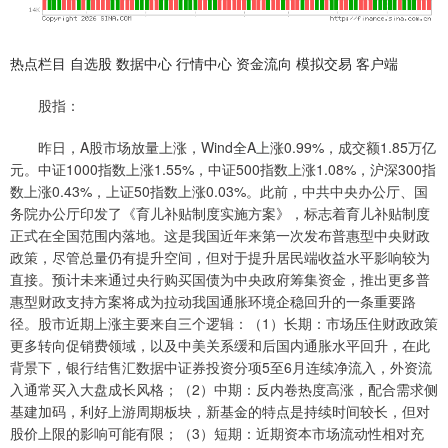
热点栏目 自选股 数据中心 行情中心 资金流向 模拟交易 客户端
股指：
昨日，A股市场放量上涨，Wind全A上涨0.99%，成交额1.85万亿
元。中证1000指数上涨1.55%，中证500指数上涨1.08%，沪深300指
数上涨0.43%，上证50指数上涨0.03%。此前，中共中央办公厅、国
务院办公厅印发了《育儿补贴制度实施方案》，标志着育儿补贴制度
正式在全国范围内落地。这是我国近年来第一次发布普惠型中央财政
政策，尽管总量仍有提升空间，但对于提升居民端收益水平影响较为
直接。预计未来通过央行购买国债为中央政府筹集资金，推出更多普
惠型财政支持方案将成为拉动我国通胀环境企稳回升的一条重要路
径。股市近期上涨主要来自三个逻辑：（1）长期：市场压住财政政策
更多转向促销费领域，以及中美关系缓和后国内通胀水平回升，在此
背景下，银行结售汇数据中证券投资分项5至6月连续净流入，外资流
入通常买入大盘成长风格；（2）中期：反内卷热度高涨，配合需求侧
基建加码，利好上游周期板块，新基金的特点是持续时间较长，但对
股价上限的影响可能有限；（3）短期：近期资本市场流动性相对充