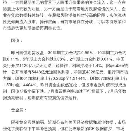
裕，一方面是弱美元的背景下人民币升值带来的资金流入，这一点在
港股上体现较为明显，另一方面是由于随着地方政府偿债的深入，企
业存贷款数据持续好转，在股权风险溢价相对较高的阶段，实体流动
性更倾向流入股市。操作层面，当前市场存在分歧，可以等待政策和
市场趋势更加明确后再调整仓位。
国债：
昨日国债期货收盘，30年期主力合约跌0.55%，10年期主力合约
跌0.11%，5年期主力合约跌0.08%，2年期主力合约跌0.01%。中国
央行开展1120亿元7天期逆回购操作，利率持稳于1.4%。据qeubee统
计，公开市场有5448亿元逆回购到期，净回笼4328亿元。银行间市场
方面，DR001加权利率上行0.28bp至1.3144%，DR007加权利率上行
1.53bp至1.4404%。昨日资金面依然宽松，但股市走强对债市形成压
制，国债期货小幅下跌。7月底票据利率加速下行背景下，7月信贷数
据预期较弱，短期债市有望震荡偏强运行。
贵金属：
隔夜黄金震荡偏弱。近期公布的美国经济数据和就业数据，市场
强化了美联储下半年降息预期，但在公布最新的CPI数据前夕，市场