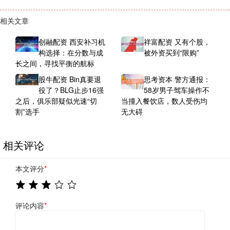
相关文章
创融配资 西安补习机
祥富配资 又有个股，
构选择：在分数与成
被外资买到“限购”
长之间，寻找平衡的航标
股牛配资 Bin真要退
思考资本 警方通报：
役了？BLG止步16强
58岁男子驾车操作不
之后，俱乐部疑似光速“切
当撞入餐饮店，数人受伤均
割”选手
无大碍
相关评论
本文评分
*
评论内容
*