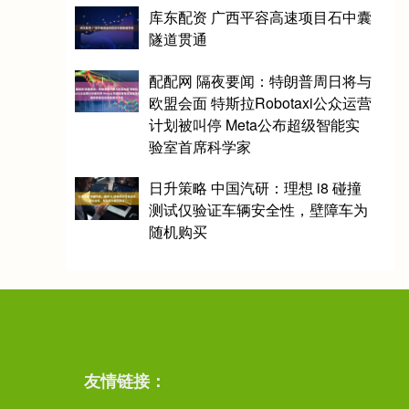
库东配资 广西平容高速项目石中囊
隧道贯通
配配网 隔夜要闻：特朗普周日将与
欧盟会面 特斯拉Robotaxi公众运营
计划被叫停 Meta公布超级智能实
验室首席科学家
日升策略 中国汽研：理想 i8 碰撞
测试仅验证车辆安全性，壁障车为
随机购买
友情链接：