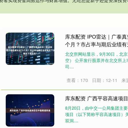
资者实现资金高效运作与财富增值。无论您是新手还是资深投资
库东配资 IPO雷达｜广泰
个月？市占率与期后业绩有
北交所网站显示，9月30日，北
空） 公开发行股票并在北交所
司....
查看：170
日期：12-11
来
库东配资 广西平容高速项
8月20日，由中交一公局集团主
项目（以下简称平容高速项目）
双洞....