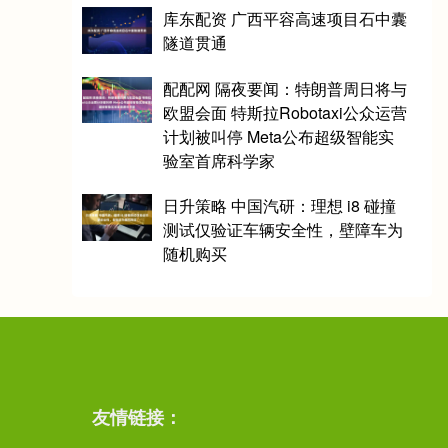
库东配资 广西平容高速项目石中囊
隧道贯通
配配网 隔夜要闻：特朗普周日将与
欧盟会面 特斯拉Robotaxi公众运营
计划被叫停 Meta公布超级智能实
验室首席科学家
日升策略 中国汽研：理想 i8 碰撞
测试仅验证车辆安全性，壁障车为
随机购买
友情链接：