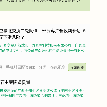
者，股票配资世界门户都是您可靠的投资伙伴，打
真空接北交所二轮问询：部分客户验收期长达15
无下滑风险？
京证券交易所就沈阳广泰真空科技股份有限公司（广泰真
上市的申请文件，向公司与保荐机构中信证券股份有限公
源：手机股票配资app
分类：在线配资
库东配资
目石中囊隧道贯通
要投资建设的广西全州至容县高速公路（平南至容县段）
关键控制性工程石中囊隧道右洞贯通，至此石中囊隧道