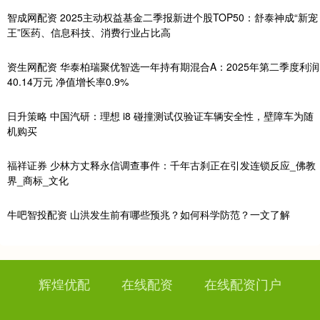
智成网配资 2025主动权益基金二季报新进个股TOP50：舒泰神成“新宠
王”医药、信息科技、消费行业占比高
资生网配资 华泰柏瑞聚优智选一年持有期混合A：2025年第二季度利润
40.14万元 净值增长率0.9%
日升策略 中国汽研：理想 i8 碰撞测试仅验证车辆安全性，壁障车为随
机购买
福祥证券 少林方丈释永信调查事件：千年古刹正在引发连锁反应_佛教
界_商标_文化
牛吧智投配资 山洪发生前有哪些预兆？如何科学防范？一文了解
辉煌优配
在线配资
在线配资门户