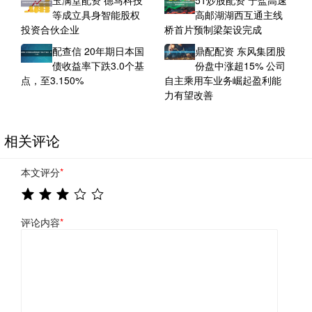
玉满堂配资 德马科技
51炒股配资 宁盐高速
等成立具身智能股权
高邮湖湖西互通主线
投资合伙企业
桥首片预制梁架设完成
配查信 20年期日本国
鼎配配资 东风集团股
债收益率下跌3.0个基
份盘中涨超15% 公司
点，至3.150%
自主乘用车业务崛起盈利能
力有望改善
相关评论
本文评分
*
评论内容
*