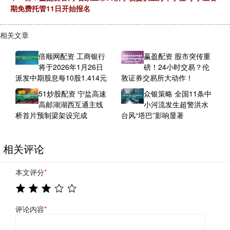
期免费托管11日开始报名
相关文章
倍顺网配资 工商银行
赢盈配资 股市突传重
将于2026年1月26日
磅！24小时交易？伦
派发中期股息每10股1.414元
敦证券交易所大动作！
51炒股配资 宁盐高速
众银策略 全国11条中
高邮湖湖西互通主线
小河流发生超警洪水
桥首片预制梁架设完成
台风“塔巴”影响显著
相关评论
本文评分
*
评论内容
*