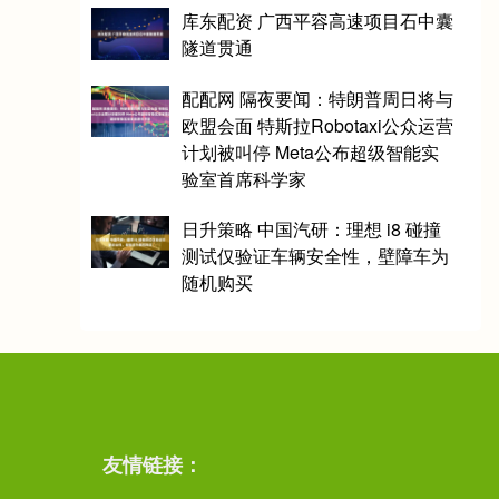
库东配资 广西平容高速项目石中囊
隧道贯通
配配网 隔夜要闻：特朗普周日将与
欧盟会面 特斯拉Robotaxi公众运营
计划被叫停 Meta公布超级智能实
验室首席科学家
日升策略 中国汽研：理想 i8 碰撞
测试仅验证车辆安全性，壁障车为
随机购买
友情链接：